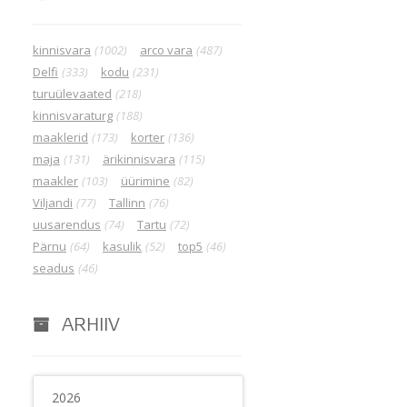
kinnisvara
(1002)
arco vara
(487)
Delfi
(333)
kodu
(231)
turuülevaated
(218)
kinnisvaraturg
(188)
maaklerid
(173)
korter
(136)
maja
(131)
ärikinnisvara
(115)
maakler
(103)
üürimine
(82)
Viljandi
(77)
Tallinn
(76)
uusarendus
(74)
Tartu
(72)
Pärnu
(64)
kasulik
(52)
top5
(46)
seadus
(46)
ARHIIV
2026