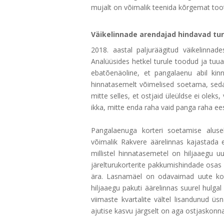
mujalt on võimalik teenida kõrgemat toot
Väikelinnade arendajad hindavad turu
2018. aastal paljuräägitud väikelinna
Analüüsides hetkel turule toodud ja tuua
ebatõenäoline, et pangalaenu abil kinn
hinnatasemelt võimelised soetama, seda
mitte selles, et ostjaid üleüldse ei olek
ikka, mitte enda raha vaid panga raha ees
Pangalaenuga korteri soetamise aluse
võimalik Rakvere äärelinnas kajastada
millistel hinnatasemetel on hiljaaegu 
järelturukorterite pakkumishindade osas 
ära. Lasnamäel on odavaimad uute kor
hiljaaegu pakuti äärelinnas suurel hulga
viimaste kvartalite vältel lisandunud ü
ajutise kasvu järgselt on aga ostjaskonn