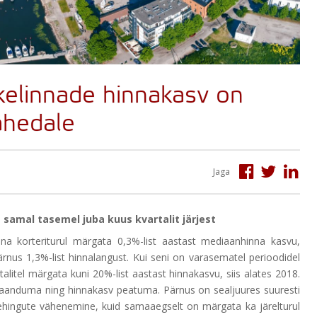
kelinnade hinnakasv on
ähedale
Jaga
 samal tasemel juba kuus kvartalit järjest
inna korteriturul märgata 0,3%-list aastast mediaanhinna kasvu,
ärnus 1,3%-list hinnalangust. Kui seni on varasematel perioodidel
alitel märgata kuni 20%-list aastast hinnakasvu, siis alates 2018.
 taanduma ning hinnakasv peatuma. Pärnus on sealjuures suuresti
tehingute vähenemine, kuid samaaegselt on märgata ka järelturul