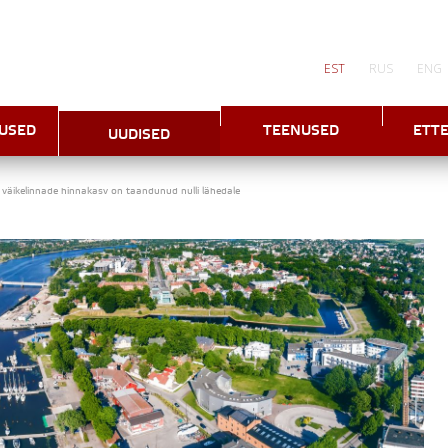
EST
RUS
ENG
USED
TEENUSED
ETT
UUDISED
 väikelinnade hinnakasv on taandunud nulli lähedale