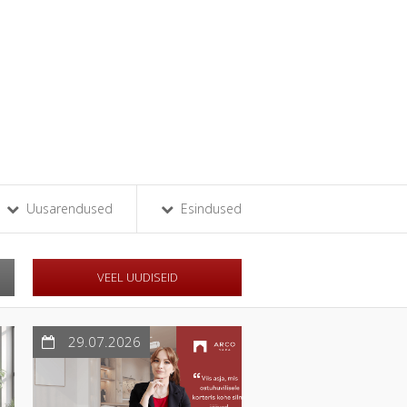
Uusarendused
Esindused
VEEL UUDISEID
29.07.2026