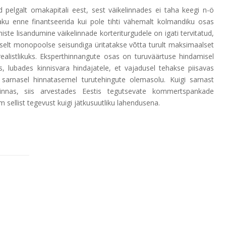
 pelgalt omakapitali eest, sest väikelinnades ei taha keegi n-ö
aku enne finantseerida kui pole tihti vähemalt kolmandiku osas
ste lisandumine väikelinnade korteriturgudele on igati tervitatud,
iselt monopoolse seisundiga üritatakse võtta turult maksimaalset
ealistlikuks. Eksperthinnangute osas on turuväärtuse hindamisel
, lubades kinnisvara hindajatele, et vajadusel tehakse piisavas
a sarnasel hinnatasemel turutehingute olemasolu. Kuigi sarnast
linnas, siis arvestades Eestis tegutsevate kommertspankade
 sellist tegevust kuigi jätkusuutliku lahendusena.