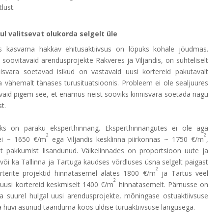
lust.
l valitsevat olukorda selgelt üle
des kasvama hakkav ehitusaktiivsus on lõpuks kohale jõudmas.
 soovitavaid arendusprojekte Rakveres ja Viljandis, on suhteliselt
isvara soetavad isikud on vastavaid uusi kortereid pakutavalt
 vähemalt tänases turusituatsioonis. Probleem ei ole sealjuures
s, vaid pigem see, et enamus neist sooviks kinnisvara soetada nagu
t.
ks on paraku eksperthinnang. Eksperthinnangutes ei ole aga
2
2
 ei ~ 1650 €/m
ega Viljandis kesklinna piirkonnas ~ 1750 €/m
,
uut pakkumist lisandunud. Väikelinnades on proportsioon uute ja
või ka Tallinna ja Tartuga kaudses võrdluses üsna selgelt paigast
2
terite projektid hinnatasemel alates 1800 €/m
ja Tartus veel
2
l uusi kortereid keskmiselt 1400 €/m
hinnatasemelt. Pärnusse on
sna suurel hulgal uusi arendusprojekte, mõningase ostuaktiivsuse
a huvi asunud taanduma koos üldise turuaktiivsuse langusega.