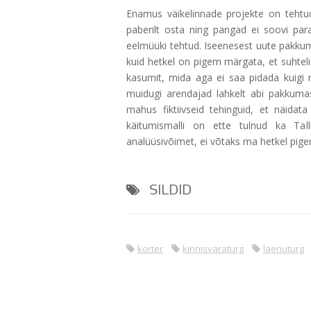
Enamus väikelinnade projekte on tehtud
paberilt osta ning pangad ei soovi par
eelmüüki tehtud. Iseenesest uute pakkumi
kuid hetkel on pigem märgata, et suhtel
kasumit, mida aga ei saa pidada kuigi r
muidugi arendajad lahkelt abi pakkumas
mahus fiktiivseid tehinguid, et näidat
käitumismalli on ette tulnud ka Tal
analüüsivõimet, ei võtaks ma hetkel pigem
SILDID
korter
kinnisvaraturg
laenuturg