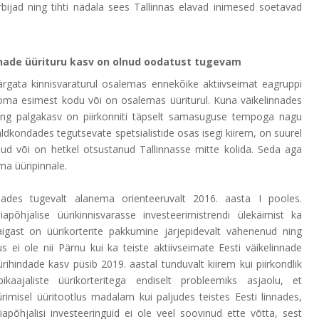
ijad ning tihti nädala sees Tallinnas elavad inimesed soetavad
nnade üürituru kasv on olnud oodatust tugevam
ärgata kinnisvaraturul osalemas ennekõike aktiivseimat eagruppi
ma esimest kodu või on osalemas üüriturul. Kuna väikelinnades
ing palgakasv on piirkonniti täpselt samasuguse tempoga nagu
aldkondades tegutsevate spetsialistide osas isegi kiirem, on suurel
inud või on hetkel otsustanud Tallinnasse mitte kolida. Seda aga
ma üüripinnale.
nades tugevalt alanema orienteeruvalt 2016. aasta I pooles.
apõhjalise üürikinnisvarasse investeerimistrendi ülekäimist ka
aigast on üürikorterite pakkumine järjepidevalt vähenenud ning
us ei ole nii Pärnu kui ka teiste aktiivseimate Eesti väikelinnade
ürihindade kasv püsib 2019. aastal tunduvalt kiirem kui piirkondlik
kaajaliste üürikorteritega endiselt probleemiks asjaolu, et
ürimisel üüritootlus madalam kui paljudes teistes Eesti linnades,
apõhjalisi investeeringuid ei ole veel soovinud ette võtta, sest