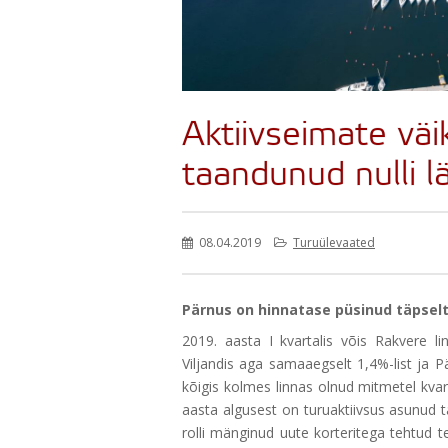
Aktiivseimate väi
taandunud nulli l
08.04.2019
Turuülevaated
Pärnus on hinnatase püsinud täpselt
2019. aasta I kvartalis võis Rakvere l
Viljandis aga samaaegselt 1,4%-list ja P
kõigis kolmes linnas olnud mitmetel kvart
aasta algusest on turuaktiivsus asunud
rolli mänginud uute korteritega tehtud 