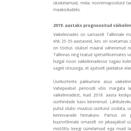
üksikelamuid, mida nooremapoolsed tarb
maakodudeks.
2019. aastaks prognoositud väikeli
Väikelinnades on sarnaselt Tallinnale m
ehk 25-35-aastaseid, kes on soetamas o
on töötus olulisel määral vähenenud n
Tallinnas ning teatud spetsiifilisemates v
hulgal noori väikelinnadesse tagasi kol
sageli otsusega, et ajutiselt jäädakse ela
Üürikorterite pakkumine asus väikelin
Vahepealsel perioodil võis märgata lai
väikelinnadest, kuid 2018. aasta keskp
üürihindade kasv kiirenenud. Lähitulevik
puhul olulisi muutusi üüriturul oodata, ü
kinnisvarade hinnakasv. Pärnus on pi
kuurortlinnale omaselt on pikaajalisel ü
mistõttu keegi üürielamuid ega muid lai