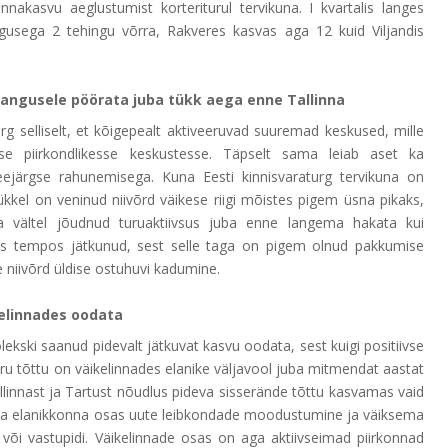
nakasvu aeglustumist korteriturul tervikuna. I kvartalis langes
gusega 2 tehingu võrra, Rakveres kasvas aga 12 kuid Viljandis
 langusele pöörata juba tükk aega enne Tallinna
rg selliselt, et kõigepealt aktiveeruvad suuremad keskused, mille
sse piirkondlikesse keskustesse. Täpselt sama leiab aset ka
ejärgse rahunemisega. Kuna Eesti kinnisvaraturg tervikuna on
kkel on veninud niivõrd väikese riigi mõistes pigem üsna pikaks,
 vältel jõudnud turuaktiivsus juba enne langema hakata kui
ses tempos jätkunud, sest selle taga on pigem olnud pakkumise
 niivõrd üldise ostuhuvi kadumine.
kelinnades oodata
lekski saanud pidevalt jätkuvat kasvu oodata, sest kuigi positiivse
öturu tõttu on väikelinnades elanike väljavool juba mitmendat aastat
Tallinnast ja Tartust nõudlus pideva sisserände tõttu kasvamas vaid
a elanikkonna osas uute leibkondade moodustumine ja väiksema
õi vastupidi. Väikelinnade osas on aga aktiivseimad piirkonnad