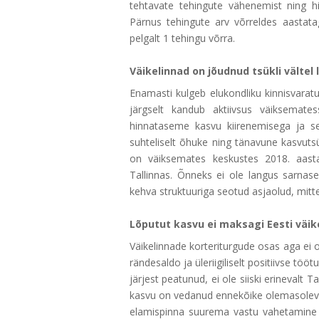
tehtavate tehingute vähenemist ning hin
Pärnus tehingute arv võrreldes aastata
pelgalt 1 tehingu võrra.
Väikelinnad on jõudnud tsükli vältel
Enamasti kulgeb elukondliku kinnisvaratu
järgselt kandub aktiivsus väiksemate
hinnataseme kasvu kiirenemisega ja se
suhteliselt õhuke ning tänavune kasvutsü
on väiksemates keskustes 2018. aasta
Tallinnas. Õnneks ei ole langus sarna
kehva struktuuriga seotud asjaolud, mitte
Lõputut kasvu ei maksagi Eesti väi
Väikelinnade korteriturgude osas aga ei o
rändesaldo ja üleriigiliselt positiivse tö
järjest peatunud, ei ole siiski erinevalt 
kasvu on vedanud ennekõike olemasolev
elamispinna suurema vastu vahetamine v