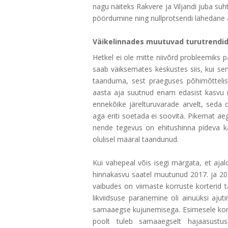
nagu näiteks Rakvere ja Viljandi juba su
pöördumine ning nullprotsendi lähedane 
Väikelinnades muutuvad turutrendid 
Hetkel ei ole mitte niivõrd probleemik
saab väiksemates keskustes siis, kui s
taanduma, sest praeguses põhimõttelise
aasta aja suutnud enam edasist kasvu 
ennekõike järelturuvarade arvelt, seda
aga eriti soetada ei soovita. Pikemat ae
nende tegevus on ehitushinna pideva k
olulisel määral taandunud.
Kui vahepeal võis isegi märgata, et ajalo
hinnakasvu saatel muutunud 2017. ja 2018
vaibudes on viimaste korruste korterid 
likviidsuse paranemine oli ainuüksi ajuti
samaaegse kujunemisega. Esimesele korr
poolt tuleb samaaegselt hajaasustu