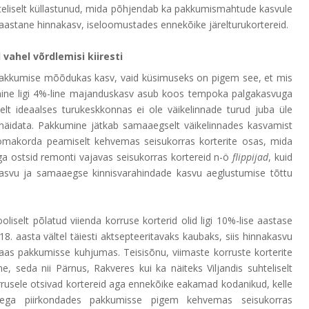
hteliselt küllastunud, mida põhjendab ka pakkumismahtude kasvule
aastane hinnakasv, iseloomustades ennekõike järelturukortereid.
vahel võrdlemisi kiiresti
s pakkumise mõõdukas kasv, vaid küsimuseks on pigem see, et mis
enine ligi 4%-line majanduskasv asub koos tempoka palgakasvuga
lt ideaalses turukeskkonnas ei ole väikelinnade turud juba üle
näidata. Pakkumine jätkab samaaegselt väikelinnades kasvamist
 omakorda peamiselt kehvemas seisukorras korterite osas, mida
ga ostsid remonti vajavas seisukorras kortereid n-ö
flippijad
, kuid
asvu ja samaaegse kinnisvarahindade kasvu aeglustumise tõttu
oliselt põlatud viienda korruse korterid olid ligi 10%-lise aastase
. aasta vältel täiesti aktsepteeritavaks kaubaks, siis hinnakasvu
taas pakkumisse kuhjumas. Teisisõnu, viimaste korruste korterite
ne, seda nii Pärnus, Rakveres kui ka näiteks Viljandis suhteliselt
usele otsivad kortereid aga ennekõike eakamad kodanikud, kelle
sega piirkondades pakkumisse pigem kehvemas seisukorras