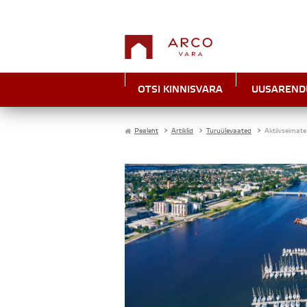
OTSI KINNISVARA
UUSAREND
Pealeht
>
Artiklid
>
Turuülevaated
>
Aktiivseimate