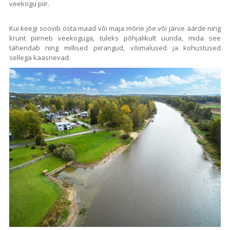
veekogu piir.
Kui keegi soovib osta maad või maja mõne jõe või järve äärde ning
krunt piirneb veekoguga, tuleks põhjalikult uurida, mida see
tähendab ning millised piirangud, võimalused ja kohustused
sellega kaasnevad.