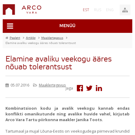
EST
RUS
ENG
MENÜÜ
Pealeht
>
Artiklid
>
Maaklertegevus
>
Elamine avaliku veekogu ääres nõuab tolerantsust
Elamine avaliku veekogu ääres
nõuab tolerantsust
05.07.2016
Maaklertegevus
Jaga
Kombinatsioon kodu ja avalik veekogu kannab endas
konflikti omanikutunde ning avalike huvide vahel, kirjutab
Arco Vara Tartu piirkonna maakler Janika Toots.
Tartumaal ja mujal Lõuna-Eestis on veekogudega piirnevad krundid