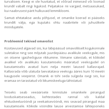
turvalisem. Keegi ei ole huvitatud, et võõrad inimesed või loomad
krundil vabalt ringi liiguksid. Peljatakse nii vargaid, metsaasukaid,
kui naabrusest pärit hulkuvaid lemmikloomi.
Samuti ehitatakse aedu põhjusel, et omanike koerad ei pääseks
krundilt välja, ega kujutaks ohtu naabritele või juhuslikele
möödujatele.
Probleemid tekivad omavolist
Küsitavused algavad siis, kui läbipääsud omavoliliselt kogukonnale
suletakse ning see mõjutab juurdepääsu avalikule veekogule, mis
on otsene igaüheõiguse rikkumine. Viimane sätestab, et kõikidel
avalikel või avalikuks kasutamiseks määratud veekogudel on
kasutamiseks avatud kuni nelja meetri laiused kallasrajad.
Kallasrada võib ulatuda laevatatava veekogu ääres kuni 10 meetri
kaugusele veepiirist. Omanik ei tohi seda sulgeda isegi siis, kui
eramaa on tarastatud või liikumiskeeluga tähistatud.
Teiseks seab veeäärsete kinnistute omanikele piirangud
looduskaitseseadus, kehtestades rannal või kaldal
ehituskeeluvööndi ja veekaitsevööndi, mis seavad piirangud maa
kasutamisele. Kõikide vööndite laiuse arvestamise lähtejooneks