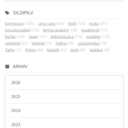
SILDIPILV
kinnisvara
(1002)
arco vara
(487)
Delfi
(333)
kodu
(231)
turuülevaated
(218)
kinnisvaraturg
(188)
maaklerid
(173)
korter
(136)
maja
(131)
ärikinnisvara
(115)
maakler
(103)
üürimine
(82)
Viljandi
(77)
Tallinn
(76)
uusarendus
(74)
Tartu
(72)
Pärnu
(64)
kasulik
(52)
top5
(46)
seadus
(46)
ARHIIV
2026
2025
2024
2023