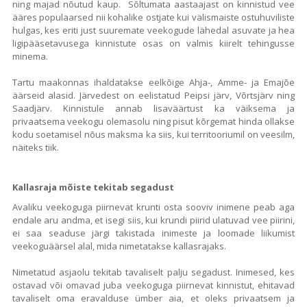
ning majad nõutud kaup. Sõltumata aastaajast on kinnistud vee
ääres populaarsed nii kohalike ostjate kui välismaiste ostuhuviliste
hulgas, kes eriti just suuremate veekogude lähedal asuvate ja hea
ligipääsetavusega kinnistute osas on valmis kiirelt tehingusse
minema.
Tartu maakonnas ihaldatakse eelkõige Ahja-, Amme- ja Emajõe
äärseid alasid. Järvedest on eelistatud Peipsi järv, Võrtsjärv ning
Saadjärv. Kinnistule annab lisaväärtust ka väiksema ja
privaatsema veekogu olemasolu ning pisut kõrgemat hinda ollakse
kodu soetamisel nõus maksma ka siis, kui territooriumil on veesilm,
näiteks tiik.
Kallasraja mõiste tekitab segadust
Avaliku veekoguga piirnevat krunti osta sooviv inimene peab aga
endale aru andma, et isegi siis, kui krundi piirid ulatuvad vee piirini,
ei saa seaduse järgi takistada inimeste ja loomade liikumist
veekoguäärsel alal, mida nimetatakse kallasrajaks.
Nimetatud asjaolu tekitab tavaliselt palju segadust. Inimesed, kes
ostavad või omavad juba veekoguga piirnevat kinnistut, ehitavad
tavaliselt oma eravalduse ümber aia, et oleks privaatsem ja