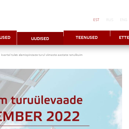
EST
RUS
ENG
USED
TEENUSED
ETT
UUDISED
 kvartal tuleb elamispindade turul viimaste aastate rahulikuim