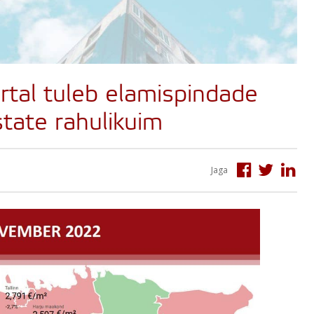
rtal tuleb elamispindade
state rahulikuim
Jaga