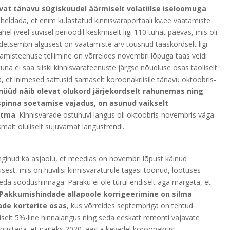
vat tänavu sügiskuudel äärmiselt volatiilse iseloomuga
.
täheldada, et enim külastatud kinnisvaraportaali kv.ee vaatamiste
hel (veel suvisel perioodil keskmiselt ligi 110 tuhat päevas, mis oli
 detsembri algusest on vaatamiste arv tõusnud taaskordselt ligi
amisteenuse tellimine on võrreldes novembri lõpuga taas veidi
na ei saa siiski kinnisvarateenuste järgse nõudluse osas taoliselt
 et inimesed sattusid sarnaselt koroonakriisile tänavu oktoobris-
nüüd näib olevat olukord järjekordselt rahunemas ning
mispinna soetamise vajadus, on asunud vaikselt
etma
. Kinnisvarade ostuhuvi langus oli oktoobris-novembris väga
smalt oluliselt sujuvamat langustrendi.
nginud ka asjaolu, et meedias on novembri lõpust käinud
sest, mis on huvilisi kinnisvaraturule tagasi toonud, lootuses
a soodushinnaga. Paraku ei ole turul endiselt aga märgata, et
Pakkumishindade allapoole korrigeerimine on silma
de korterite osas
, kus võrreldes septembriga on tehtud
iselt 5%-line hinnalangus ning seda eeskätt remonti vajavate
 unustada, et näiteks 2020. aasta kevadel koroonakriisi