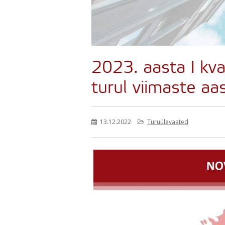
2023. aasta I kva
turul viimaste aa
13.12.2022
Turuülevaated