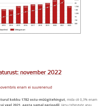
raturust: november 2022
novembris enam ei suurenenud
riturul kokku 1782 ostu-müügitehingut
, mida oli 0,3% enam
i veel 2021. aasta samal perioodil
. Järsu tehingute arvu