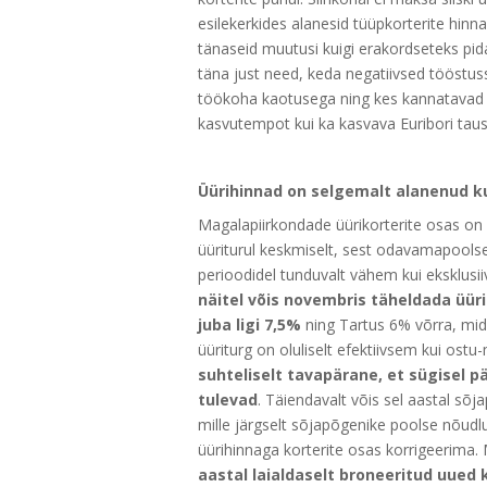
esilekerkides alanesid tüüpkorterite hinn
tänaseid muutusi kuigi erakordseteks pid
täna just need, keda negatiivsed tööstu
töökoha kaotusega ning kes kannatavad tän
kasvutempot kui ka kasvava Euribori tau
Üürihinnad on selgemalt alanenud k
Magalapiirkondade üürikorterite osas on
üüriturul keskmiselt, sest odavamapoolse
perioodidel tunduvalt vähem kui eksklusii
näitel võis novembris täheldada üür
juba ligi 7,5%
ning Tartus 6% võrra, mida
üüriturg on oluliselt efektiivsem kui ost
suhteliselt tavapärane, et sügisel p
tulevad
. Täiendavalt võis sel aastal sõj
mille järgselt sõjapõgenike poolse nõudl
üürihinnaga korterite osas korrigeerima. 
aastal laialdaselt broneeritud uued