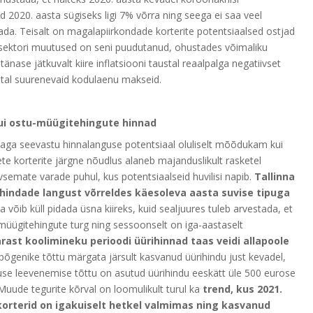
ad 2020. aasta sügiseks ligi 7% võrra ning seega ei saa veel
ada. Teisalt on magalapiirkondade korterite potentsiaalsed ostjad
ssektori muutused on seni puudutanud, ohustades võimaliku
ase jätkuvalt kiire inflatsiooni taustal reaalpalga negatiivset
stal suurenevaid kodulaenu makseid.
ui ostu-müügitehingute hinnad
 aga seevastu hinnalanguse potentsiaal oluliselt mõõdukam kui
te korterite järgne nõudlus alaneb majanduslikult rasketel
vsemate varade puhul, kus potentsiaalseid huvilisi napib.
Tallinna
ihindade langust võrreldes käesoleva aasta suvise tipuga
 võib küll pidada üsna kiireks, kuid sealjuures tuleb arvestada, et
u-müügitehingute turg ning sessoonselt on iga-aastaselt
ärast koolimineku perioodi üürihinnad taas veidi allapoole
apõgenike tõttu märgata järsult kasvanud üürihindu just kevadel,
use leevenemise tõttu on asutud üürihindu eeskätt üle 500 eurose
Muude tegurite kõrval on loomulikult turul ka
trend, kus 2021.
 korterid on igakuiselt hetkel valmimas ning kasvanud