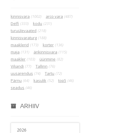
kinnisvara
(1002)
arco vara
(487)
Delfi
(333)
kodu
(231)
turuülevaated
(218)
kinnisvaraturg
(188)
maaklerid
(173)
korter
(136)
maja
(131)
ärikinnisvara
(115)
maakler
(103)
üürimine
(82)
Viljandi
(77)
Tallinn
(76)
uusarendus
(74)
Tartu
(72)
Pärnu
(64)
kasulik
(52)
top5
(46)
seadus
(46)
ARHIIV
2026