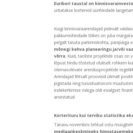
Euribori taustal on kinnisvarainves
üritatakse kortereid üürihindade langetami
Kuigi kinnisvaraarendajad pidevalt väidav
pakkumishindade lõikes on juba märgata
pelgalt tasuta parkimiskohta, panipaiga v
mõnegi kehva planeeringu ja/või vaa
võrra
. Kuid, taoliste projektide osas o
lõpust hindu tõstetud oluliselt rohkem ku
olemasolevate arendusprojektide tegelikku
Arendajad lihtsalt proovisid ülimalt posit
pigistada ning turusituatsiooni muutustes
esilekerkimise riskiga oldi esialgset fin
arvestatud.
Korterituru kui terviku statistika e
Tänavu novembris tehtud ostu-müügitehin
mediaankeskmiseks hinnatasemeks