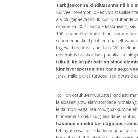
Tarbijaskonna kindlustunne näib ole
Kui veel novembri lõikes võis stabiilselt 
arv oli igapäevaselt 40 kuni 50 tuhande va
omane ka 2021. aastale keskmiselt), siis
100 tuhande tasemele. Kinnisvarade hind
suurenenud, kuid protsentuaalselt vaadatu
tugevaid muutusi täheldada. Võib eeldada,
novembris taaskordselt paanikasse ning
isikud, kellel päriselt on olnud ela
kinnisvaraportaalides taas aega ve
järsk, mille juures turuosalised ootasid e
Rolli on ostuhuvi muutustes kindlasti mä
laialdaselt juttu elamispindade hinnalangu
leida mõni väga hea müügipakkumine ehed
hinnalangus oleks kuigi laialdane nähtus.
hakanud ennekõike magalapiirkonda
tehingute osas esile kerkinud juba keskm
korterite puhul. Siinkohal ei maksa siiski