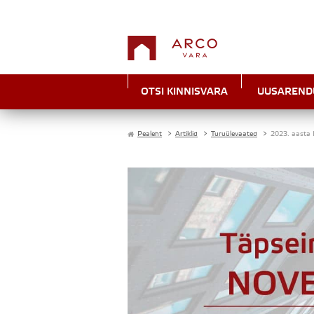
OTSI KINNISVARA
UUSAREND
Pealeht
>
Artiklid
>
Turuülevaated
>
2023. aasta I