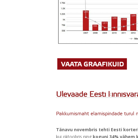
Ülevaade Eesti kinnisva
Pakkumismaht elamispindade turul 
Tänavu novembris tehti Eesti korte
kui oktoobris ning
koguni 34% vähem ku