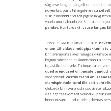
sügisese languse järgselt on olnud tähelda
novembris püsis tehingute arv suhteliselt 
siiski piirkonniti endiselt pigem langustr
vaadatuna ligikaudu 2015. aasta tehingute 
pandav, kui turuaktiivsuse langus lä
Teisalt ei saa märkimata jätta, et
novemb
enam täheldada müügipakkumiste a
kinnisvaraportaalides müügipakkumiste ar
koguni täheldada pakkumismahu alanemist
tagasitõmbumisele. Tallinnas tuli novembr
uued arendused on pausile pandud
n
vähendatud.
Vastav trend on iseeneses
elamispindade turul üldiselt suhteli
olukorda kinnisvara osta soovivate isikute
viitajaga taaskordselt võimaliku pakkumise
hinnatõusuni, soodustades pikemas persp