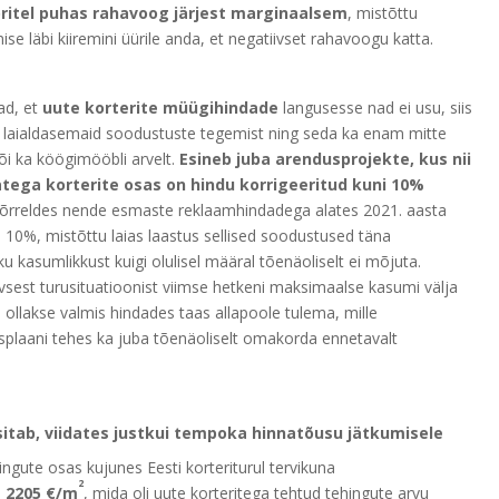
toritel puhas rahavoog järjest marginaalsem
, mistõttu
se läbi kiiremini üürile anda, et negatiivset rahavoogu katta.
ad, et
uute korterite müügihindade
langusesse nad ei usu, siis
 laialdasemaid soodustuste tegemist ning seda ka enam mitte
õi ka köögimööbli arvelt.
Esineb juba arendusprojekte, kus nii
tega korterite osas on hindu korrigeeritud kuni 10%
n võrreldes nende esmaste reklaamhindadega alates 2021. aasta
i 10%, mistõttu laias laastus sellised soodustused täna
 kasumlikkust kuigi olulisel määral tõenäoliselt ei mõjuta.
iivsest turusituatioonist viimse hetkeni maksimaalse kasumi välja
 ollakse valmis hindades taas allapoole tulema, mille
antsplaani tehes ka juba tõenäoliselt omakorda ennetavalt
ksitab, viidates justkui tempoka hinnatõusu jätkumisele
gute osas kujunes Eesti korteriturul tervikuna
2
 2205 €/m
, mida oli uute korteritega tehtud tehingute arvu