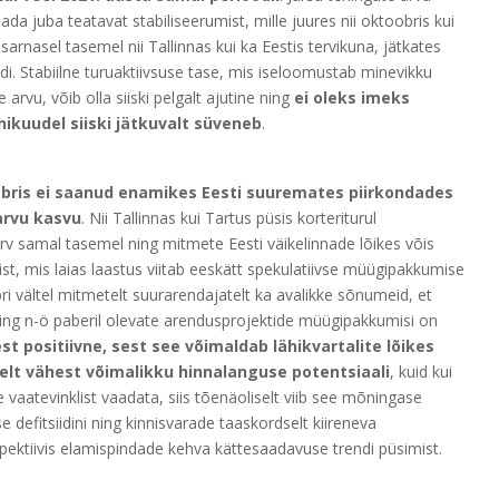
da juba teatavat stabiliseerumist, mille juures nii oktoobris kui
sarnasel tasemel nii Tallinnas kui ka Eestis tervikuna, jätkates
endi. Stabiilne turuaktiivsuse tase, mis iseloomustab minevikku
arvu, võib olla siiski pelgalt ajutine ning
ei oleks imeks
hikuudel siiski jätkuvalt süveneb
.
ris ei saanud enamikes Eesti suuremates piirkondades
rvu kasvu
. Nii Tallinnas kui Tartus püsis korteriturul
v samal tasemel ning mitmete Eesti väikelinnade lõikes võis
, mis laias laastus viitab eeskätt spekulatiivse müügipakkumise
i vältel mitmetelt suurarendajatelt ka avalikke sõnumeid, et
ing n-ö paberil olevate arendusprojektide müügipakkumisi on
t positiivne, sest see võimaldab lähikvartalite lõikes
selt vähest võimalikku hinnalanguse potentsiaali
, kuid kui
 vaatevinklist vaadata, siis tõenäoliselt viib see mõningase
 defitsiidini ning kinnisvarade taaskordselt kiireneva
ektiivis elamispindade kehva kättesaadavuse trendi püsimist.