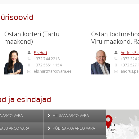
üürisoovid
Ostan korteri (Tartu
Ostan tootmisho
maakond)
Viru maakond, Rak
Els Hurt
Andrus Pe
+372 744 2218
+372 324 
+372 5551 1154
+372 527 
els.hurt@arcovara.ee
andrus.pe
d ja esindajad
A ARCO VARA
HIIUMAA ARCO VARA
SALU ARCO VARA
PÕLTSAMAA ARCO VARA