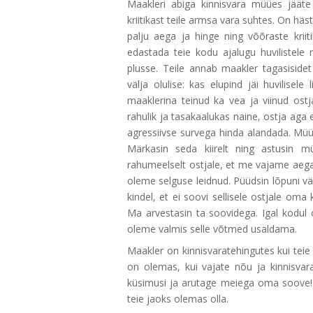
Maakleri abiga kinnisvara müües jääte 
kriitikast teile armsa vara suhtes. On h
palju aega ja hinge ning võõraste kriit
edastada teie kodu ajalugu huvilistele n
plusse. Teile annab maakler tagasisidet
välja olulise: kas elupind jäi huvilisel
maaklerina teinud ka vea ja viinud ost
rahulik ja tasakaalukas naine, ostja aga 
agressiivse survega hinda alandada. Müüj
Märkasin seda kiirelt ning astusin mü
rahumeelselt ostjale, et me vajame aeg
oleme selguse leidnud. Püüdsin lõpuni väl
kindel, et ei soovi sellisele ostjale o
Ma arvestasin ta soovidega. Igal kodul
oleme valmis selle võtmed usaldama.
Maakler on kinnisvaratehingutes kui teie
on olemas, kui vajate nõu ja kinnisvarat
küsimusi ja arutage meiega oma soove!
teie jaoks olemas olla.