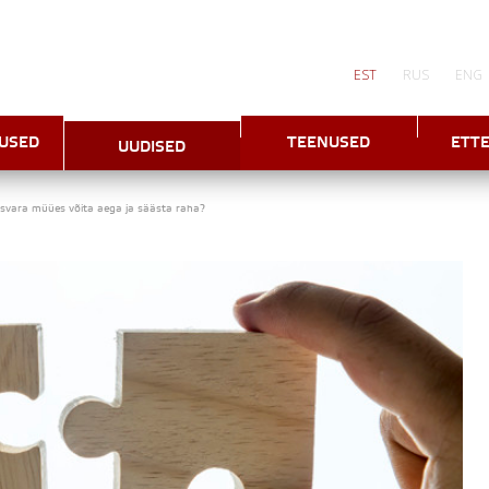
EST
RUS
ENG
USED
TEENUSED
ETT
UUDISED
isvara müües võita aega ja säästa raha?