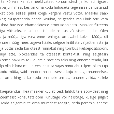
te kõrvale ka ebameeldivatest kohtumistest ja kohati liigsest
ästi palju inimesi, kes on oma kodu hubaseks tegemisse panustanud
ikat pole sellisel juhul kõige kergem vastu võtta. Maakler saab
ing aktspeteerida nende kriitikat, selgitades rahulikult teie vara
 ilma huviliste ebameeldivate emotsioonideta. Maakler filtreerib
e liiga väikseks, ei sobinud tubade asetus või sisekujundus. Olen
ja ja müüja liiga vara enne tehingut omavahel kokku. Müüja oli
ehtne müügimees tugeva hääle, selgete kriitiliste väljaütlemiste ja
a võttis seda kui otsest rünnakut ning tõmbus kaitsepositsiooni.
üja ette, blokeerides ta otsesest kontaktist, ning selgitasin
a tema pakkumise üle järele mõtlemiseks ning anname teada, kui
ja olla kilbina müüja ees, sest ta vajas minu abi. Hiljem oli müüja
ma kodu müüa, vaid tahab oma endisesse koju kedagi rahumeelset.
 on oma hing ja kui kodu on meile armas, tahame valida, kellele
 käepikendus. Hea maakler kuulab teid, lähtub teie soovidest ning
eemalist konsultatsiooni. Kirjutage või helistage, küsige julgelt
 Mida selgemini te oma muredest räägite, seda paremini saame