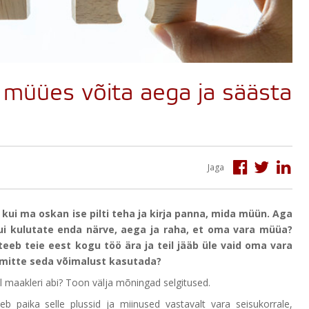
a müües võita aega ja säästa
Jaga
 kui ma oskan ise pilti teha ja kirja panna, mida müün. Aga
kui kulutate enda närve, aega ja raha, et oma vara müüa?
 teeb teie eest kogu töö ära ja teil jääb üle vaid oma vara
 mitte seda võimalust kasutada?
 maakleri abi? Toon välja mõningad selgitused.
b paika selle plussid ja miinused vastavalt vara seisukorrale,