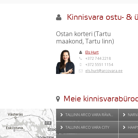
Kinnisvara ostu- & 
Ostan korteri (Tartu
maakond, Tartu linn)
Els Hurt
+372 744 2218
+372 5551 1154
els.hurt@arcovara.ee
Meie kinnisvarabüroo
TALLINN ARCO VARA RÄVALA
NARV
TALLINN ARCO VARA CITY
HAAP