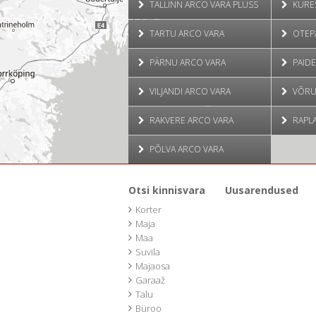
TALLINN ARCO VARA PLUSS
KURE
TARTU ARCO VARA
OTEP
PÄRNU ARCO VARA
PAIDE
VILJANDI ARCO VARA
VÕRU
RAKVERE ARCO VARA
RAPLA
PÕLVA ARCO VARA
Otsi kinnisvara
Uusarendused
Korter
Maja
Maa
Suvila
Majaosa
Garaaž
Talu
Büroo