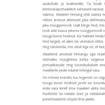
asukohale ja kvaliteedile. Ta hoia
kinnisvaraportaalidest sarnaseid varasid
väärtus. Maakleri hinnang võib säästa t
võttes arvesse aktiivseid juba ülehinnat
pika müügiperioodi. Liialt kõrge hind, mi
toob alati kaasa pikema müügiperioodi ni
turuga kursis hoidnud. Kui hakkate hinda 
hind langeb, et alles siis ühendust võtta
ning närveerida, mis varal viga on, et keeg
Maaklerid annavad hinnangu aga reaals
võimaliku müügihinna kohta selgema 
portaalitasude ning turunduskulude ee
maaklerile peale edukat tehingut tasu.
On mõned erandid, kus tegemist on väga
turuga kursis hoidnud ja/või ise turund
enda vara kiirelt ilma maakleri abita 
huvilistele ka nädala sees ja nädalava
potentsiaalsest ostjast ilma jääda.