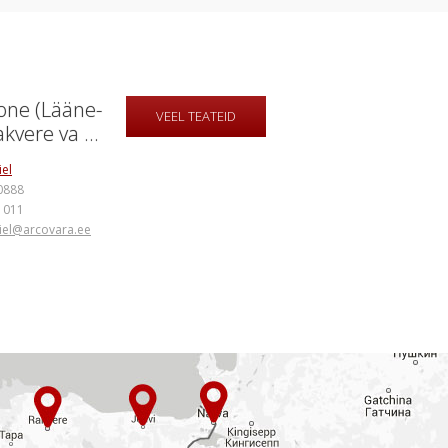
one (Lääne-
VEEL TEATEID
vere va ...
iel
0888
1011
iel@arcovara.ee