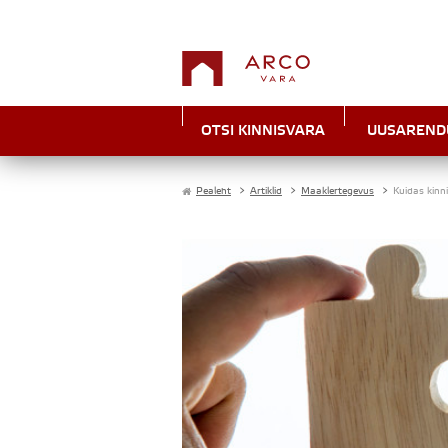
OTSI KINNISVARA
UUSAREND
Pealeht
>
Artiklid
>
Maaklertegevus
>
Kuidas kinn