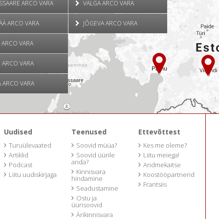
SSAARE ARCO VARA
VALGA ARCO VARA
ÄÄ ARCO VARA
JÕGEVA ARCO VARA
 ARCO VARA
 ARCO VARA
 ARCO VARA
Uudised
Teenused
Ettevõttest
Turuülevaated
Soovid müüa?
Kes me oleme?
Artiklid
Soovid üürile
Liitu meiega!
anda?
Podcast
Andmekaitse
Kinnisvara
Liitu uudiskirjaga
Koostööpartnerid
hindamine
Frantsiis
Seadustamine
Ostu ja
üürisoovid
Ärikinnisvara