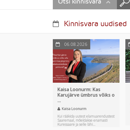
Otsi kinnisvara
Kinnisvara uudised
06.08.2026
Kaisa Loonurm: Kas
Karujärve ümbrus võiks o
...
Kaisa Loonurm
Kui rääkida uutest elamuarendustest
Saaremaal, mõeldakse enamasti
Kuressaare ja selle lähi...