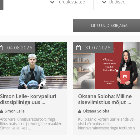
Turuülevaated
Uudised
LIITU UUDISKIRJAGA
04.08.2026
31.07.2026
Simon Lelle- korvpalluri
Oksana Soloha: Milline
distsipliiniga uus ...
siseviimistlus mõjut ...
Simon Lelle
Oksana Soloha
Arco Vara Kinnisvarabüroo tiimiga
Kui plaanid korteri üürile anda või
liitus mais noor ja energiline maakler
otsid võimalusi oma
Simon Lelle, kes ...
kinnisvarainvesteeringu tootluse s...