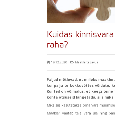
Kuidas kinnisvar
raha?
18.12.2020
Maaklertegevus
Paljud mõtlevad, et milleks maakler,
kui palju te kokkuvõttes võidate, 
Kui teil on võimalus, et keegi teine
kohta otsuseid langetada, siis miks
Miks siis kasutatakse oma vara müümisel
Maakler vaatab teie vara üle ning pane