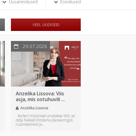
Uusarendused
Esindused
VEEL UUDISEID
29.07.2026
Anzelika Lissova: Viis
asja, mis ostuhuvili ...
Anzelika Lissova
Korteri müümisel arvatakse tihti, et
ostja hakkab hindama planeeringut,
ruutmeetreid ja...