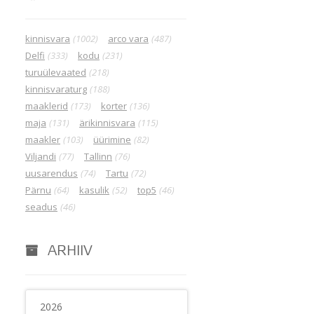
kinnisvara
(1002)
arco vara
(487)
Delfi
(333)
kodu
(231)
turuülevaated
(218)
kinnisvaraturg
(188)
maaklerid
(173)
korter
(136)
maja
(131)
ärikinnisvara
(115)
maakler
(103)
üürimine
(82)
Viljandi
(77)
Tallinn
(76)
uusarendus
(74)
Tartu
(72)
Pärnu
(64)
kasulik
(52)
top5
(46)
seadus
(46)
ARHIIV
2026