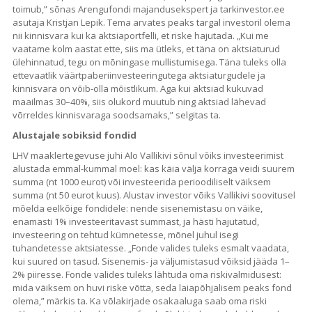
toimub,” sõnas Arengufondi majandusekspert ja tarkinvestor.ee
asutaja Kristjan Lepik. Tema arvates peaks targal investoril olema
nii kinnisvara kui ka aktsiaportfelli, et riske hajutada. „Kui me
vaatame kolm aastat ette, siis ma ütleks, et täna on aktsiaturud
ülehinnatud, tegu on mõningase mullistumisega. Täna tuleks olla
ettevaatlik väärtpaberiinvesteeringutega aktsiaturgudele ja
kinnisvara on võib-olla mõistlikum. Aga kui aktsiad kukuvad
maailmas 30–40%, siis olukord muutub ning aktsiad lähevad
võrreldes kinnisvaraga soodsamaks,” selgitas ta.
Alustajale sobiksid fondid
LHV maaklertegevuse juhi Alo Vallikivi sõnul võiks investeerimist
alustada emmal-kummal moel: kas käia välja korraga veidi suurem
summa (nt 1000 eurot) või investeerida perioodiliselt väiksem
summa (nt 50 eurot kuus). Alustav investor võiks Vallikivi soovitusel
mõelda eelkõige fondidele: nende sisenemistasu on väike,
enamasti 1% investeeritavast summast, ja hästi hajutatud,
investeering on tehtud kümnetesse, mõnel juhul isegi
tuhandetesse aktsiatesse. „Fonde valides tuleks esmalt vaadata,
kui suured on tasud. Sisenemis- ja väljumistasud võiksid jääda 1–
2% piiresse. Fonde valides tuleks lähtuda oma riskivalmidusest:
mida väiksem on huvi riske võtta, seda laiapõhjalisem peaks fond
olema,” märkis ta. Ka võlakirjade osakaaluga saab oma riski