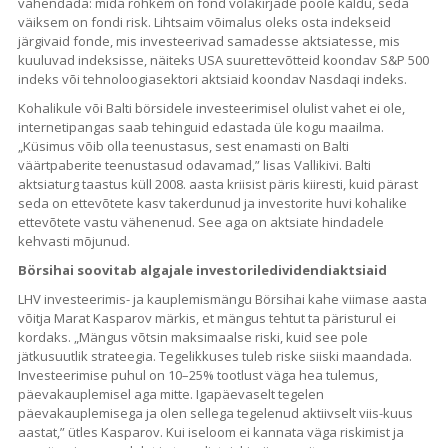
vähendada: mida rohkem on fond võlakirjade poole kaldu, seda
väiksem on fondi risk. Lihtsaim võimalus oleks osta indekseid
järgivaid fonde, mis investeerivad samadesse aktsiatesse, mis
kuuluvad indeksisse, näiteks USA suurettevõtteid koondav S&P 500
indeks või tehnoloogiasektori aktsiaid koondav Nasdaqi indeks.
Kohalikule või Balti börsidele investeerimisel olulist vahet ei ole,
internetipangas saab tehinguid edastada üle kogu maailma.
„Küsimus võib olla teenustasus, sest enamasti on Balti
väärtpaberite teenustasud odavamad,” lisas Vallikivi. Balti
aktsiaturg taastus küll 2008. aasta kriisist päris kiiresti, kuid pärast
seda on ettevõtete kasv takerdunud ja investorite huvi kohalike
ettevõtete vastu vähenenud. See aga on aktsiate hindadele
kehvasti mõjunud.
Börsihai soovitab algajale investoriledividendiaktsiaid
LHV investeerimis- ja kauplemismängu Börsihai kahe viimase aasta
võitja Marat Kasparov märkis, et mängus tehtut ta päristurul ei
kordaks. „Mängus võtsin maksimaalse riski, kuid see pole
jätkusuutlik strateegia. Tegelikkuses tuleb riske siiski maandada.
Investeerimise puhul on 10–25% tootlust väga hea tulemus,
päevakauplemisel aga mitte. Igapäevaselt tegelen
päevakauplemisega ja olen sellega tegelenud aktiivselt viis-kuus
aastat,” ütles Kasparov. Kui iseloom ei kannata väga riskimist ja