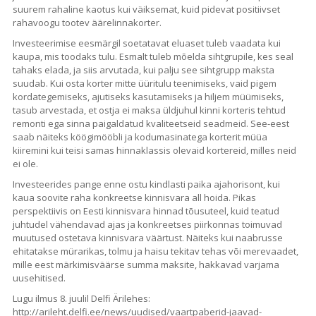
suurem rahaline kaotus kui väiksemat, kuid pidevat positiivset
rahavoogu tootev äärelinnakorter.
Investeerimise eesmärgil soetatavat eluaset tuleb vaadata kui
kaupa, mis toodaks tulu. Esmalt tuleb mõelda sihtgrupile, kes seal
tahaks elada, ja siis arvutada, kui palju see sihtgrupp maksta
suudab. Kui osta korter mitte üüritulu teenimiseks, vaid pigem
kordategemiseks, ajutiseks kasutamiseks ja hiljem müümiseks,
tasub arvestada, et ostja ei maksa üldjuhul kinni korteris tehtud
remonti ega sinna paigaldatud kvaliteetseid seadmeid. See-eest
saab näiteks köögimööbli ja kodumasinatega korterit müüa
kiiremini kui teisi samas hinnaklassis olevaid kortereid, milles neid
ei ole.
Investeerides pange enne ostu kindlasti paika ajahorisont, kui
kaua soovite raha konkreetse kinnisvara all hoida. Pikas
perspektiivis on Eesti kinnisvara hinnad tõusuteel, kuid teatud
juhtudel vähendavad ajas ja konkreetses piirkonnas toimuvad
muutused ostetava kinnisvara väärtust. Näiteks kui naabrusse
ehitatakse mürarikas, tolmu ja haisu tekitav tehas või merevaadet,
mille eest märkimisväärse summa maksite, hakkavad varjama
uusehitised.
Lugu ilmus 8. juulil Delfi Ärilehes:
http://arileht.delfi.ee/news/uudised/vaartpaberid-jaavad-