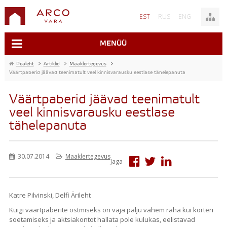
EST
RUS
ENG
MENÜÜ
Pealeht
>
Artiklid
>
Maaklertegevus
>
Väärtpaberid jäävad teenimatult veel kinnis­vara­usku eestlase tähelepanuta
Väärtpaberid jäävad teenimatult
veel kinnis­vara­usku eestlase
tähelepanuta
30.07.2014
Maaklertegevus
Jaga
Katre Pilvinski, Delfi Ärileht
Kuigi väärtpaberite ostmiseks on vaja palju vähem raha kui korteri
soetamiseks ja aktsiakontot hallata pole kulukas, eelistavad