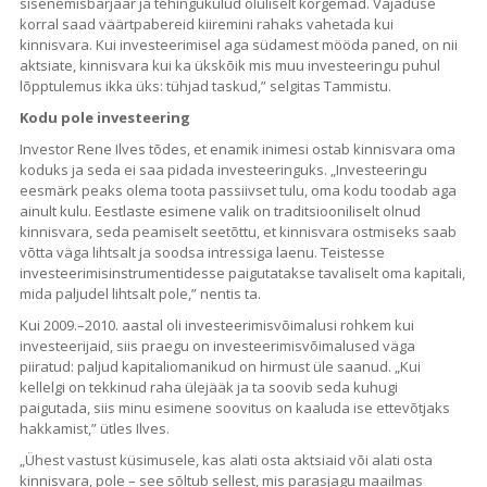
sisenemisbarjäär ja tehingukulud oluliselt kõrgemad. Vajaduse
korral saad väärtpabereid kiiremini rahaks vahetada kui
kinnisvara. Kui investeerimisel aga südamest mööda paned, on nii
aktsiate, kinnisvara kui ka ükskõik mis muu investeeringu puhul
lõpptulemus ikka üks: tühjad taskud,” selgitas Tammistu.
Kodu pole investeering
Investor Rene Ilves tõdes, et enamik inimesi ostab kinnisvara oma
koduks ja seda ei saa pidada investeeringuks. „Investeeringu
eesmärk peaks olema toota passiivset tulu, oma kodu toodab aga
ainult kulu. Eestlaste esimene valik on traditsiooniliselt olnud
kinnisvara, seda peamiselt seetõttu, et kinnisvara ostmiseks saab
võtta väga lihtsalt ja soodsa intressiga laenu. Teistesse
investeerimisinstrumentidesse paigutatakse tavaliselt oma kapitali,
mida paljudel lihtsalt pole,” nentis ta.
Kui 2009.–2010. aastal oli investeerimisvõimalusi rohkem kui
investeerijaid, siis praegu on investeerimisvõimalused väga
piiratud: paljud kapitaliomanikud on hirmust üle saanud. „Kui
kellelgi on tekkinud raha ülejääk ja ta soovib seda kuhugi
paigutada, siis minu esimene soovitus on kaaluda ise ettevõtjaks
hakkamist,” ütles Ilves.
„Ühest vastust küsimusele, kas alati osta aktsiaid või alati osta
kinnisvara, pole – see sõltub sellest, mis parasjagu maailmas