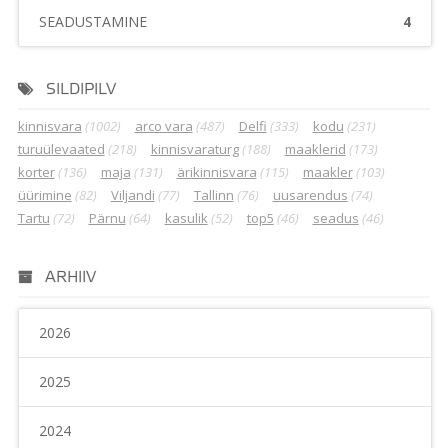
SEADUSTAMINE
4
SILDIPILV
kinnisvara
(1002)
arco vara
(487)
Delfi
(333)
kodu
(231)
turuülevaated
(218)
kinnisvaraturg
(188)
maaklerid
(173)
korter
(136)
maja
(131)
ärikinnisvara
(115)
maakler
(103)
üürimine
(82)
Viljandi
(77)
Tallinn
(76)
uusarendus
(74)
Tartu
(72)
Pärnu
(64)
kasulik
(52)
top5
(46)
seadus
(46)
ARHIIV
2026
2025
2024