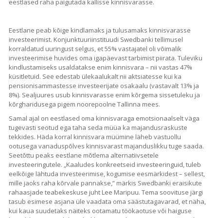
eestlased raha paigutada kallisse kinnisvarasse.
Eestlane peab kõige kindlamaks ja tulusamaks kinnisvarasse
investeerimist. Konjunktuuriinstituudi Swedbanki tellimusel
korraldatud uuringust selgus, et 55% vastajatel oli võimalik
investeerimise huvides oma igapäevast tarbimist piirata. Tuleviku
kindlustamiseks usaldatakse enim kinnisvara – nii vastas 47%
küsitletuid. See edestab ülekaalukalt nii aktsiatesse kui ka
pensionisammastesse investeerijate osakaalu (vastavalt 13% ja
8%). Sealjuures usub kinnisvarasse enim kõrgema sissetuleku ja
kõrgharidusega pigem noorepoolne Tallinna mees.
Samal ajal on eestlased oma kinnisvaraga emotsionaalselt väga
tugevasti seotud ega taha seda müüa ka majandusraskuste
tekkides. Häda korral kinnisvara müümine läheb vastuollu
ootusega vanaduspõlves kinnisvarast majanduslikku tuge saada.
Seetõttu peaks eestlane mõtlema alternatiivsetele
investeeringutele. „Kaaludes konkreetseid investeeringuid, tuleb
eelkõige lähtuda investeerimise, kogumise eesmärkidest – sellest,
mille jaoks raha kõrvale pannakse,” märkis Swedbanki eraisikute
rahaasjade teabekeskuse juht Lee Maripuu. Tema soovituse järgi
tasub esimese asjana üle vaadata oma säästutagavarad, et näha,
kui kaua suudetaks näiteks ootamatu töökaotuse või haiguse