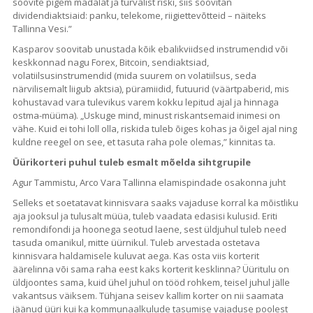
soovite pigem madalat ja turvalist riski, siis soovitan
dividendiaktsiaid: panku, telekome, riigiettevõtteid – näiteks
Tallinna Vesi.”
Kasparov soovitab unustada kõik ebalikviidsed instrumendid või
keskkonnad nagu Forex, Bitcoin, sendiaktsiad,
volatiilsusinstrumendid (mida suurem on volatiilsus, seda
närvilisemalt liigub aktsia), püramiidid, futuurid (väärtpaberid, mis
kohustavad vara tulevikus varem kokku lepitud ajal ja hinnaga
ostma-müüma). „Uskuge mind, minust riskantsemaid inimesi on
vähe. Kuid ei tohi loll olla, riskida tuleb õiges kohas ja õigel ajal ning
kuldne reegel on see, et tasuta raha pole olemas,” kinnitas ta.
Üürikorteri puhul tuleb esmalt mõelda sihtgrupile
Agur Tammistu, Arco Vara Tallinna elamispindade osakonna juht
Selleks et soetatavat kinnisvara saaks vajaduse korral ka mõistliku
aja jooksul ja tulusalt müüa, tuleb vaadata edasisi kulusid. Eriti
remondifondi ja hoonega seotud laene, sest üldjuhul tuleb need
tasuda omanikul, mitte üürnikul. Tuleb arvestada ostetava
kinnisvara haldamisele kuluvat aega. Kas osta viis korterit
äärelinna või sama raha eest kaks korterit kesklinna? Üüritulu on
üldjoontes sama, kuid ühel juhul on tööd rohkem, teisel juhul jälle
vakantsus väiksem. Tühjana seisev kallim korter on nii saamata
jäänud üüri kui ka kommunaalkulude tasumise vajaduse poolest