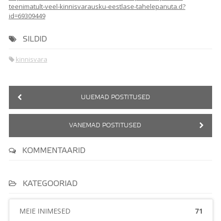
teenimatult-veel-kinnisvarausku-eestlase-tahelepanuta.d?
id=69309449
SILDID
kinnisvara
UUEMAD POSTITUSED
VANEMAD POSTITUSED
KOMMENTAARID
KATEGOORIAD
MEIE INIMESED
71