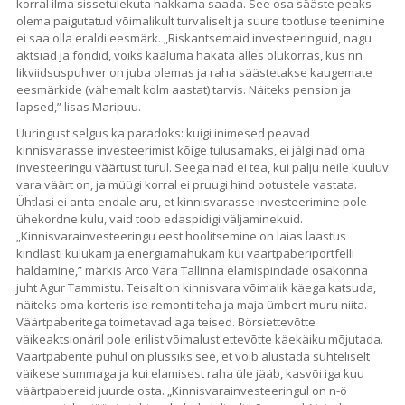
korral ilma sissetulekuta hakkama saada. See osa sääste peaks
olema paigutatud võimalikult turvaliselt ja suure tootluse teenimine
ei saa olla eraldi eesmärk. „Riskantsemaid investeeringuid, nagu
aktsiad ja fondid, võiks kaaluma hakata alles olukorras, kus nn
likviidsuspuhver on juba olemas ja raha säästetakse kaugemate
eesmärkide (vähemalt kolm aastat) tarvis. Näiteks pension ja
lapsed,” lisas Maripuu.
Uuringust selgus ka paradoks: kuigi inimesed peavad
kinnisvarasse investeerimist kõige tulusamaks, ei jälgi nad oma
investeeringu väärtust turul. Seega nad ei tea, kui palju neile kuuluv
vara väärt on, ja müügi korral ei pruugi hind ootustele vastata.
Ühtlasi ei anta endale aru, et kinnisvarasse investeerimine pole
ühekordne kulu, vaid toob edaspidigi väljaminekuid.
„Kinnisvarainvesteeringu eest hoolitsemine on laias laastus
kindlasti kulukam ja energiamahukam kui väärtpaberiportfelli
haldamine,” märkis Arco Vara Tallinna elamispindade osakonna
juht Agur Tammistu. Teisalt on kinnisvara võimalik käega katsuda,
näiteks oma korteris ise remonti teha ja maja ümbert muru niita.
Väärtpaberitega toimetavad aga teised. Börsiettevõtte
väikeaktsionäril pole erilist võimalust ettevõtte käekäiku mõjutada.
Väärtpaberite puhul on plussiks see, et võib alustada suhteliselt
väikese summaga ja kui elamisest raha üle jääb, kasvõi iga kuu
väärtpabereid juurde osta. „Kinnisvarainvesteeringul on n-ö