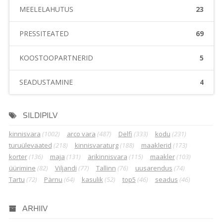
MEELELAHUTUS
23
PRESSITEATED
69
KOOSTÖÖPARTNERID
5
SEADUSTAMINE
4
SILDIPILV
kinnisvara
(1002)
arco vara
(487)
Delfi
(333)
kodu
(231)
turuülevaated
(218)
kinnisvaraturg
(188)
maaklerid
(173)
korter
(136)
maja
(131)
ärikinnisvara
(115)
maakler
(103)
üürimine
(82)
Viljandi
(77)
Tallinn
(76)
uusarendus
(74)
Tartu
(72)
Pärnu
(64)
kasulik
(52)
top5
(46)
seadus
(46)
ARHIIV