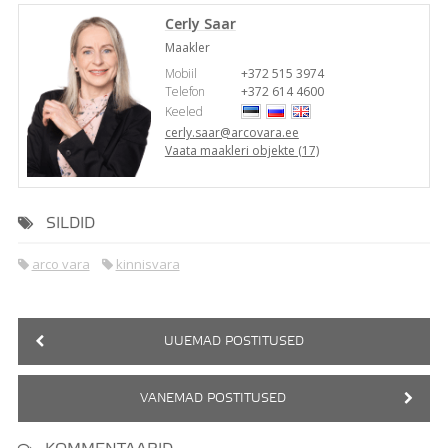
Cerly Saar
Maakler
Mobiil
+372 515 3974
Telefon
+372 614 4600
Keeled
cerly.saar@arcovara.ee
Vaata maakleri objekte (17)
SILDID
arco vara
kinnisvara
UUEMAD POSTITUSED
VANEMAD POSTITUSED