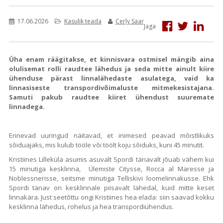
17.06.2026
Kasulik teada
Cerly Saar
Jaga
Üha enam räägitakse, et kinnisvara ostmisel mängib aina
olulisemat rolli raudtee lähedus ja seda mitte ainult kiire
ühenduse pärast linnalähedaste asulatega, vaid ka
linnasiseste transpordivõimaluste mitmekesistajana.
Samuti pakub raudtee kiiret ühendust suuremate
linnadega.
Erinevad uuringud näitavad, et inimesed peavad mõistlikuks
sõiduajaks, mis kulub tööle või töölt koju sõiduks, kuni 45 minutit.
Kristiines Lilleküla asumis asuvalt Spordi tänavalt jõuab vähem kui
15 minutiga kesklinna, Ülemiste Citysse, Rocca al Maresse ja
Noblessnerisse, seitsme minutiga Telliskivi loomelinnakusse. Ehk
Spordi tänav on kesklinnale piisavalt lähedal, kuid mitte keset
linnakära. Just seetõttu ongi Kristiines hea elada: siin saavad kokku
kesklinna lähedus, rohelus ja hea transpordiühendus.