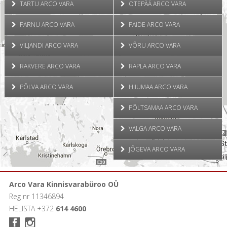
TARTU ARCO VARA
OTEPÄÄ ARCO VARA
PÄRNU ARCO VARA
PAIDE ARCO VARA
VILJANDI ARCO VARA
VÕRU ARCO VARA
RAKVERE ARCO VARA
RAPLA ARCO VARA
PÕLVA ARCO VARA
HIIUMAA ARCO VARA
PÕLTSAMAA ARCO VARA
VALGA ARCO VARA
JÕGEVA ARCO VARA
Arco Vara Kinnisvarabüroo OÜ
Reg nr 11346894
HELISTA +372
614 4600