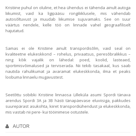
Kristiine puhul on oluline, et hea ühendus ei tähenda ainult autoga
liikumist, vaid ka ligipääsu rongiliiklusele, mis vähendab
autosõltuvust ja muudab liikumise sujuvamaks. See on suur
väärtus nendele, kelle töö on linnade vahel geograafiliselt
hajutatud.
Samas ei ole Kristiine ainult transpordisõlm, vaid seal on
kvaliteetne elukeskkond – rohelus, privaatsus, peresõbralikkus –
ning kõik vajalik on lähedal: poed, koolid, lasteaed,
sportimisvõimalused ja terviserada. Nii tekib tasakaal, kus saab
nautida rahulikumat ja avaramat elukeskkonda, ilma et peaks
loobuma linnaelu mugavustest.
Seetõttu sobibki Kristiine linnaosa Lilleküla asumi Spordi tänava
arendus Spordi 3A ja 3B hästi tänapäevase eluviisiga, pakkudes
suurepärast asukohta, kiiret transpordiühendust ja elukeskkonda,
mis vastab nii pere- kui tööinimese ootustele.
AUTOR