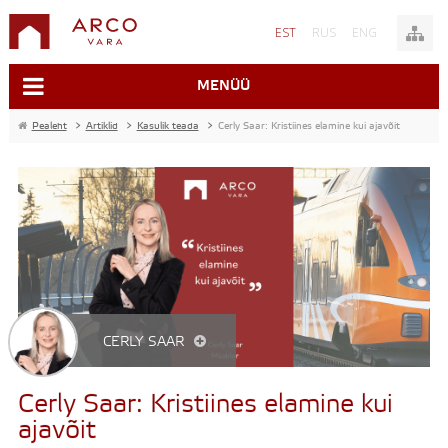
EST
RUS
ENG
MENÜÜ
Pealeht
>
Artiklid
>
Kasulik teada
>
Cerly Saar: Kristiines elamine kui ajavõit
CERLY SAAR
Cerly Saar: Kristiines elamine kui
ajavõit