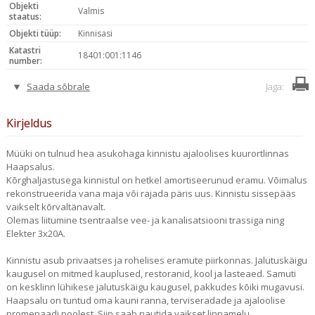
Objekti
Valmis
staatus:
Objekti tüüp:
Kinnisasi
Katastri
18401:001:1146
number:
Saada sõbrale
Jaga:
Kirjeldus
Müüki on tulnud hea asukohaga kinnistu ajaloolises kuurortlinnas
Haapsalus.
Kõrghaljastusega kinnistul on hetkel amortiseerunud eramu. Võimalus
rekonstrueerida vana maja või rajada päris uus. Kinnistu sissepääs
vaikselt kõrvaltänavalt.
Olemas liitumine tsentraalse vee- ja kanalisatsiooni trassiga ning
Elekter 3x20A.
Kinnistu asub privaatses ja rohelises eramute piirkonnas. Jalutuskäigu
kaugusel on mitmed kauplused, restoranid, kool ja lasteaed. Samuti
on kesklinn lühikese jalutuskäigu kaugusel, pakkudes kõiki mugavusi.
Haapsalu on tuntud oma kauni ranna, terviseradade ja ajaloolise
promenaadi poolest. Siin saab nautida vaikset linnamelu,