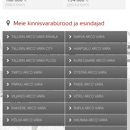
(998.9 €/m²)
(2614.6 €/m²)
Meie kinnisvarabürood ja esindajad
TALLINN ARCO VARA RÄVALA
NARVA ARCO VARA
TALLINN ARCO VARA CITY
HAAPSALU ARCO VARA
TALLINN ARCO VARA PLUSS
KURESSAARE ARCO VARA
TARTU ARCO VARA
OTEPÄÄ ARCO VARA
PÄRNU ARCO VARA
PAIDE ARCO VARA
VILJANDI ARCO VARA
VÕRU ARCO VARA
RAKVERE ARCO VARA
RAPLA ARCO VARA
PÕLVA ARCO VARA
HIIUMAA ARCO VARA