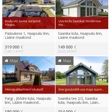
Kodu või suvine üüripind
Uus kodu Saanikal: modernne
Haaps...
mu...
Pääsukese 1, Haapsalu linn,
Saanika küla, Haapsalu linn,
Lääne maakond
Lääne maakond
319 000
€
149 000
€
(1281.1 €/m²)
(2525.4 €/m²)
Maja
Maja
Hinnapakkumised lubatud!
Energiasäästlik uus maja suure...
Pargi , Jõõdre küla, Haapsalu
Saanika tee 2/2, Saanika
linn, Lääne maakond...
küla, Haapsalu linn, Lään...
180 000
€
154 000
€