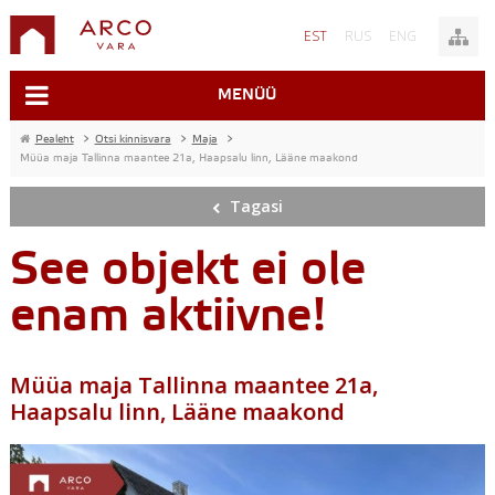
EST
RUS
ENG
MENÜÜ
Pealeht
>
Otsi kinnisvara
>
Maja
>
Müüa maja Tallinna maantee 21a, Haapsalu linn, Lääne maakond
Tagasi
See objekt ei ole
enam aktiivne!
Müüa maja Tallinna maantee 21a,
Haapsalu linn, Lääne maakond