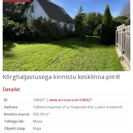
Kõrghaljastusega kinnistu kesklinna piiril!
Detailid
ID:
348927 |
www.arcovara.ee/348927
Aadress:
Tallinna maantee 21a, Haapsalu linn, Lääne maakond
Kinnistu suurus:
992.00 m²
Tehingu liik:
Müüa
Objekti tüüp:
Maja