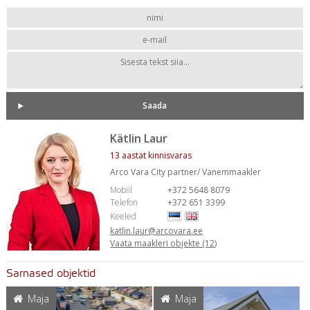
Kätlin Laur
13 aastat kinnisvaras
Arco Vara City partner/ Vanemmaakler
Mobiil
+372 5648 8079
Telefon
+372 651 3399
Keeled
katlin.laur@arcovara.ee
Vaata maakleri objekte (12)
Sarnased objektid
Maja
Maja