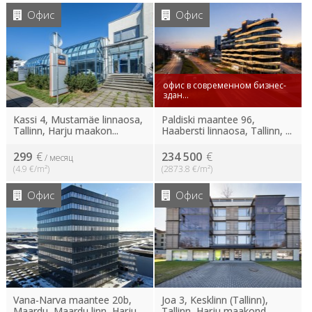
Офис
Офис
офис в современном бизнес-
здан...
Kassi 4, Mustamäe linnaosa,
Paldiski maantee 96,
Tallinn, Harju maakon...
Haabersti linnaosa, Tallinn, ...
299
€
234 500
€
/ месяц
(4.9 €/m²)
(2873.8 €/m²)
Офис
Офис
Vana-Narva maantee 20b,
Joa 3, Kesklinn (Tallinn),
Maardu, Maardu linn, Harju...
Tallinn, Harju maakond