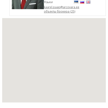
Языки
kaarel.paap@arcovara.ee
объекты брокера (25)