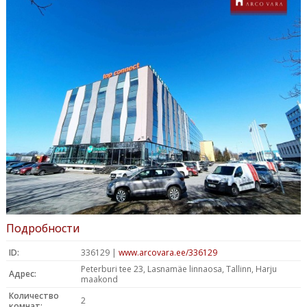
Подробности
ID:
336129 |
www.arcovara.ee/336129
Peterburi tee 23, Lasnamäe linnaosa, Tallinn, Harju
Адрес:
maakond
Количество
2
комнат: