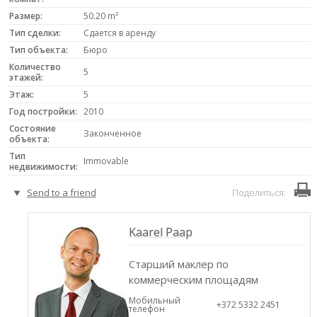
Размер:
50.20 m²
Тип сделки:
Сдается в аренду
Тип объекта:
Бюро
Количество
5
этажей:
Этаж:
5
Год постройки:
2010
Состояние
Законченное
объекта:
Тип
Immovable
недвижимости:
Send to a friend
Поделиться:
Kaarel Paap
Старший маклер по
коммерческим площадям
Мобильный
+372 5332 2451
телефон