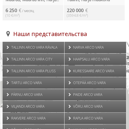
6 250
€
220 000
€
/ месяц
(10 €/m²)
(3594.8 €/m²)
Наши представительства
TALLINN ARCO VARA RÄVALA
NARVA ARCO VARA
TALLINN ARCO VARA CITY
HAAPSALU ARCO VARA
TALLINN ARCO VARA PLUSS
KURESSAARE ARCO VARA
TARTU ARCO VARA
OTEPÄÄ ARCO VARA
PÄRNU ARCO VARA
PAIDE ARCO VARA
VILJANDI ARCO VARA
VÕRU ARCO VARA
RAKVERE ARCO VARA
RAPLA ARCO VARA