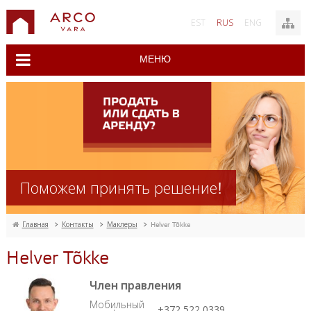
EST
RUS
ENG
МЕНЮ
Поможем принять решение!
Главная
>
Контакты
>
Маклеры
>
Helver Tõkke
Helver Tõkke
Член правления
Мобильный
+372 522 0339