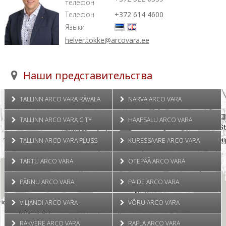
телефон
Телефон
+372 614 4600
Языки
helver.tokke@arcovara.ee
Наши представительства
TALLINN ARCO VARA RÄVALA
NARVA ARCO VARA
TALLINN ARCO VARA CITY
HAAPSALU ARCO VARA
TALLINN ARCO VARA PLUSS
KURESSAARE ARCO VARA
TARTU ARCO VARA
OTEPÄÄ ARCO VARA
PÄRNU ARCO VARA
PAIDE ARCO VARA
VILJANDI ARCO VARA
VÕRU ARCO VARA
RAKVERE ARCO VARA
RAPLA ARCO VARA