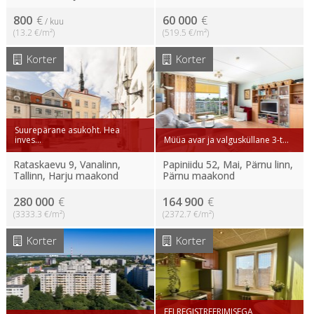
800
€
60 000
€
/ kuu
(13.2 €/m²)
(519.5 €/m²)
Korter
Korter
Suurepärane asukoht. Hea
inves...
Müüa avar ja valgusküllane 3-t...
Rataskaevu 9, Vanalinn,
Papiniidu 52, Mai, Pärnu linn,
Tallinn, Harju maakond
Pärnu maakond
280 000
€
164 900
€
(3333.3 €/m²)
(2372.7 €/m²)
Korter
Korter
EELREGISTREERIMISEGA