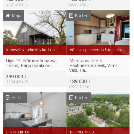
(2121.5 €/m²)
(3000 €/m²)
Maja
Korter
Koheselt sissekolitav kodu lai...
Võimalik planeerida 5-toalisek...
Liipri 19, Nõmme linnaosa,
Mereranna tee 4,
Tallinn, Harju maakond...
Haabneeme alevik, Viimsi
vald, Ha...
299 000
€
189 000
€
(1834.4 €/m²)
(2002.1 €/m²)
Korter
Korter
BRONEERITUD
BRONEERITUD