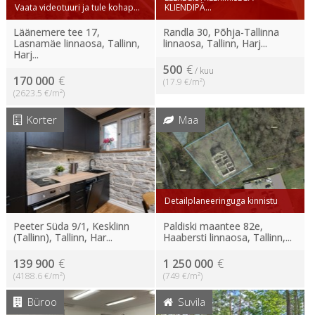
Vaata videotuuri ja tule kohap...
KLIENDIPÄ...
Läänemere tee 17,
Randla 30, Põhja-Tallinna
Lasnamäe linnaosa, Tallinn,
linnaosa, Tallinn, Harj...
Harj...
500
€
/ kuu
170 000
€
(17.9 €/m²)
(2623.5 €/m²)
Korter
Maa
Detailplaneeringuga kinnistu
Peeter Süda 9/1, Kesklinn
Paldiski maantee 82e,
(Tallinn), Tallinn, Har...
Haabersti linnaosa, Tallinn,...
139 900
€
1 250 000
€
(4188.6 €/m²)
(749 €/m²)
Büroo
Suvila