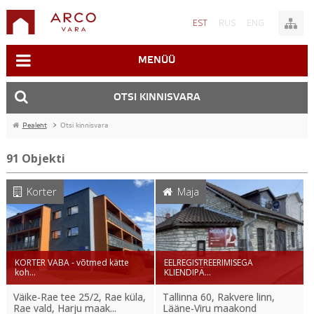
EST
RUS
ENG
MENÜÜ
OTSI KINNISVARA
Pealeht
>
Otsi kinnisvara
91
Objekti
Korter
Maja
KORTER VABA - võtmed kätte
EELREGISTREERIMISEGA
koh...
KLIENDIPÄ...
Väike-Rae tee 25/2, Rae küla,
Tallinna 60, Rakvere linn,
Rae vald, Harju maak...
Lääne-Viru maakond