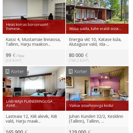
Heas korras bürooruum!
Esimese...
Müüa suvila, kahe eraldi sisse...
Kassi 4, Mustamäe linnaosa,
Energia vkt 10, Katase küla,
Tallinn, Harju maakon...
Alutaguse vald, Ida-...
99
€
80 000
€
/ kuu
(3.8 €/m²)
(769.2 €/m²)
Korter
Korter
LÄBI MAJA PLANEERINGUGA ,
AVAR...
Vaikse sissehooviga kodu!
Lasteaia 12, Kiili alevik, Kiili
Juhan Kunderi 32/2, Kesklinn
vald, Harju maak...
(Tallinn), Tallinn, ...
165 900
€
129 000
€