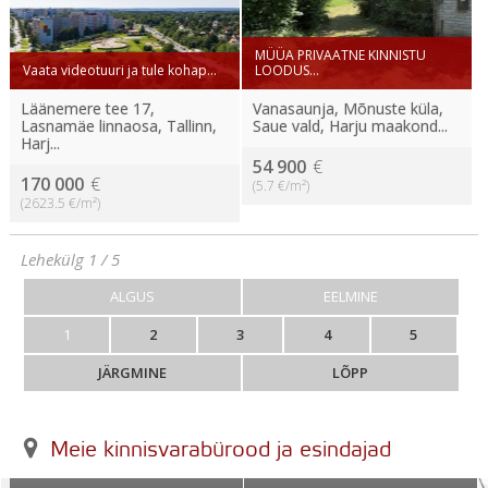
MÜÜA PRIVAATNE KINNISTU
Vaata videotuuri ja tule kohap...
LOODUS...
Läänemere tee 17,
Vanasaunja, Mõnuste küla,
Lasnamäe linnaosa, Tallinn,
Saue vald, Harju maakond...
Harj...
54 900
€
170 000
€
(5.7 €/m²)
(2623.5 €/m²)
Lehekülg 1 / 5
ALGUS
EELMINE
1
2
3
4
5
JÄRGMINE
LÕPP
Meie kinnisvarabürood ja esindajad