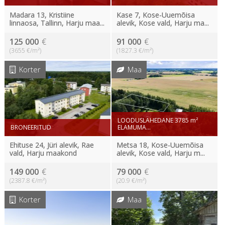
Madara 13, Kristiine
Kase 7, Kose-Uuemõisa
linnaosa, Tallinn, Harju maa...
alevik, Kose vald, Harju ma...
125 000
€
91 000
€
(3655 €/m²)
(1827.3 €/m²)
Korter
Maa
LOODUSLÄHEDANE 3785 m²
BRONEERITUD
ELAMUMA...
Ehituse 24, Jüri alevik, Rae
Metsa 18, Kose-Uuemõisa
vald, Harju maakond
alevik, Kose vald, Harju m...
149 000
€
79 000
€
(2387.8 €/m²)
(20.9 €/m²)
Korter
Maa