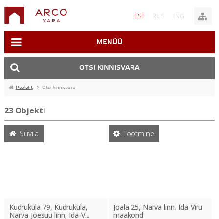
EST
RUS
ENG
MENÜÜ
OTSI KINNISVARA
Pealeht
>
Otsi kinnisvara
23
Objekti
Suvila
Tootmine
Kudruküla 79, Kudruküla,
Joala 25, Narva linn, Ida-Viru
Narva-Jõesuu linn, Ida-V...
maakond