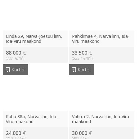
Linda 29, Narva-Jõesuu linn,
Pähklimäe 4, Narva linn, Ida-
Ida-Viru maakond
Viru maakond
88 000
€
33 500
€
(70.1 €/m²)
(523.4 €/m²)
Korter
Korter
Rahu 38a, Narva linn, Ida-
Vahtra 2, Narva linn, Ida-Viru
Viru maakond
maakond
24 000
€
30 000
€
(712.2 €/m²)
(495 €/m²)