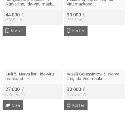
Narva linn, Ida-Viru maak...
Viru maakond
44 000
€
30 000
€
(678 €/m²)
(838 €/m²)
Korter
Korter
Juuli 5, Narva linn, Ida-Viru
Vassili Gerassimovi 6, Narva
maakond
linn, Ida-Viru maako...
27 000
€
30 000
€
(568.4 €/m²)
(789.5 €/m²)
Maa
Korter