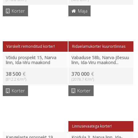
Korter
Maja
Värskelt remonditud korter!
Ridaelamukorter kuurortlinnas
Võidu prospekt 15, Narva
Vabaduse 58b, Narva-Jõesuu
linn, Ida-Viru maakond
linn, Ida-Viru maakond...
38 500
€
370 000
€
(812.2 €/m²)
(2078.7 €/m²)
Korter
Korter
Linnusevaatega korter!
Kangelaste prospekt 19,
Koidula 3, Narva linn, Ida-