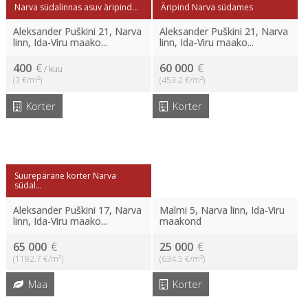
Narva südalinnas asuv äripind...
Äripind Narva südames
Aleksander Puškini 21, Narva
Aleksander Puškini 21, Narva
linn, Ida-Viru maako...
linn, Ida-Viru maako...
400
€
60 000
€
/ kuu
(3 €/m²)
(453.2 €/m²)
Korter
Korter
Suurepärane korter Narva
südal...
Aleksander Puškini 17, Narva
Malmi 5, Narva linn, Ida-Viru
linn, Ida-Viru maako...
maakond
65 000
€
25 000
€
(1192.7 €/m²)
(634.5 €/m²)
Maa
Korter