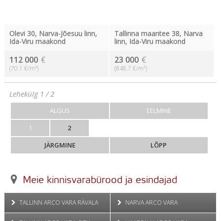
Olevi 30, Narva-Jõesuu linn,
Tallinna maantee 38, Narva
Ida-Viru maakond
linn, Ida-Viru maakond
112 000
€
23 000
€
(70.1 €/m²)
(848.7 €/m²)
Lehekülg 1 / 2
ALGUS
EELMINE
1
2
JÄRGMINE
LÕPP
Meie kinnisvarabürood ja esindajad
TALLINN ARCO VARA RÄVALA
NARVA ARCO VARA