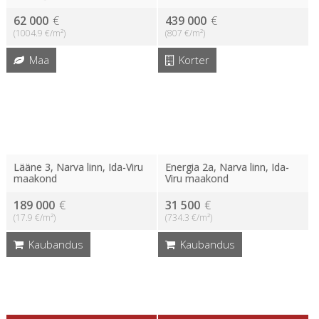
62 000
€
439 000
€
(1004.9 €/m²)
(807 €/m²)
Maa
Korter
Lääne 3, Narva linn, Ida-Viru
Energia 2a, Narva linn, Ida-
maakond
Viru maakond
189 000
€
31 500
€
(17.9 €/m²)
(734.3 €/m²)
Kaubandus
Kaubandus