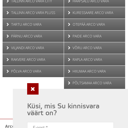
TALLINN ARCO VARA CITY
HAAPSALU ARCO VARA
TALLINN ARCO VARA PLUSS
KURESSAARE ARCO VARA
TARTU ARCO VARA
OTEPÄÄ ARCO VARA
PÄRNU ARCO VARA
PAIDE ARCO VARA
VILJANDI ARCO VARA
VÕRU ARCO VARA
RAKVERE ARCO VARA
RAPLA ARCO VARA
PÕLVA ARCO VARA
HIIUMAA ARCO VARA
PÕLTSAMAA ARCO VARA
VALGA ARCO VARA
Küsi, mis Su kinnisvara
JÕGEVA ARCO VARA
väärt on?
Arco Vara Kinnisvarabüroo OÜ