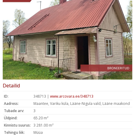
Detailid
ID:
348713 |
www.arcovara.ee/348713
Aadress:
Maantee, Variku küla, Lääne-Nigula vald, Lääne maakond
Tubade arv:
3
Üldpind:
65.20 m²
Kinnistu suurus:
3 281.00 m²
Tehingu liik:
Müüa