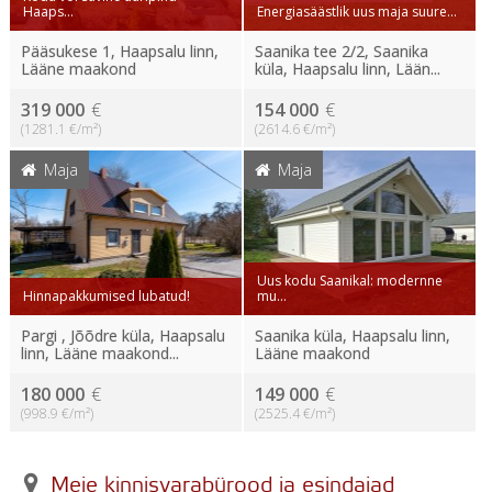
Haaps...
Energiasäästlik uus maja suure...
Pääsukese 1, Haapsalu linn,
Saanika tee 2/2, Saanika
Lääne maakond
küla, Haapsalu linn, Lään...
319 000
€
154 000
€
(1281.1 €/m²)
(2614.6 €/m²)
Maja
Maja
Uus kodu Saanikal: modernne
Hinnapakkumised lubatud!
mu...
Pargi , Jõõdre küla, Haapsalu
Saanika küla, Haapsalu linn,
linn, Lääne maakond...
Lääne maakond
180 000
€
149 000
€
(998.9 €/m²)
(2525.4 €/m²)
Meie kinnisvarabürood ja esindajad