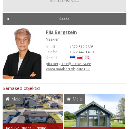
Piia Bergstein
Maakler
Mobiil
+372 512 7805
Telefon
+372 447 1430
Keeled
piia.bergstein@arcovara.ee
Vaata maakleri objekte (11)
Sarnased objektid
Maja
Maja
Kodu või suvine üüripind