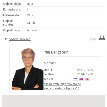
Objekti tüüp:
Maja
Korruste arv:
1
Ehitusaasta:
1959
Objekti
Valmis
staatus:
Objekti tüüp:
Kinnisasi
Saada sõbrale
Jaga:
Piia Bergstein
Maakler
Mobiil
+372 512 7805
Telefon
+372 447 1430
Keeled
piia.bergstein@arcovara.ee
Vaata maakleri objekte (11)