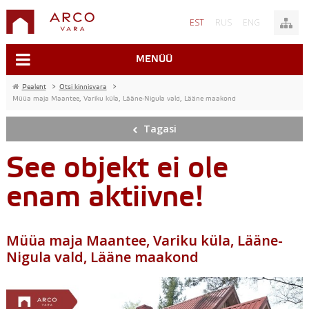
EST
RUS
ENG
MENÜÜ
Pealeht
>
Otsi kinnisvara
>
Müüa maja Maantee, Variku küla, Lääne-Nigula vald, Lääne maakond
Tagasi
See objekt ei ole
enam aktiivne!
Müüa maja Maantee, Variku küla, Lääne-
Nigula vald, Lääne maakond